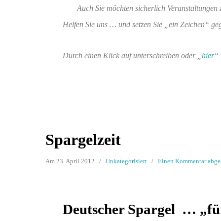
Auch Sie möchten sicherlich Veranstaltungen 
Helfen Sie uns … und setzen Sie „ein Zeichen“ gege
Durch einen Klick auf unterschreiben oder „
hier
“ 
Spargelzeit
Am 23. April 2012
/
Unkategorisiert
/
Einen Kommentar abge
Deutscher Spargel … „für