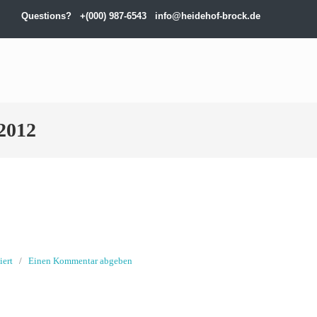
Questions?
+(000) 987-6543
info@heidehof-brock.de
 2012
iert
/
Einen Kommentar abgeben