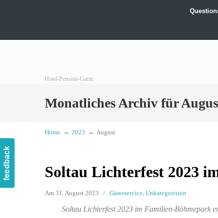
Questi
Hotel-Pension-Garni
Monatliches Archiv für Augus
→
→
Home
2023
August
feedback
Soltau Lichterfest 2023 
Am 31. August 2023
/
Gästeservice
,
Unkategorisiert
Soltau Lichterfest 2023 im Familien-Böhmepark e