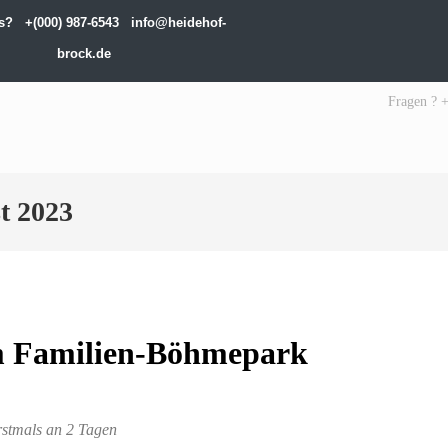
ons?
+(000) 987-6543
info@heidehof-
brock.de
Fragen ? 
t 2023
im Familien-Böhmepark
rstmals an 2 Tagen