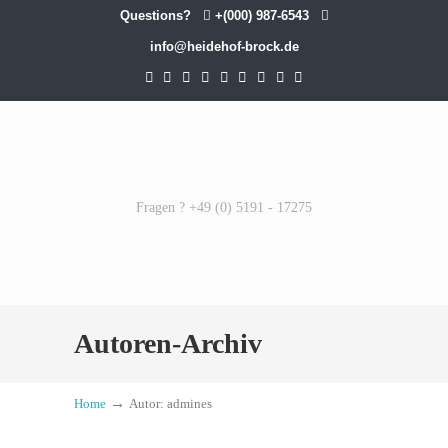
Questions?
+(000) 987-6543
info@heidehof-brock.de
Fragen ? +49 (0) 5191 - 17275
Autoren-Archiv
→
Home
Autor: admines