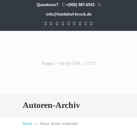
Questions?
+(000) 987-6543
info@heidehof-brock.de
Fragen ? +49 (0) 5191 - 17275
Autoren-Archiv
→
Home
Autor: dieter..schneider