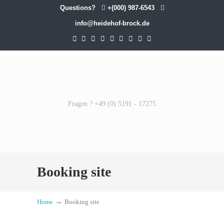
Questions?
+(000) 987-6543
info@heidehof-brock.de
Fragen ? +49 (0) 5191 - 17275
Booking site
→
Home
Booking site