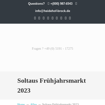
Questions?
+(000) 987-6543
info@heidehof-brock.de
Fragen ? +49 (0) 5191 - 17275
Soltaus Frühjahrsmarkt
2023
→
→
Home
Alles
Soltaus Frühjahrsmarkt 2023