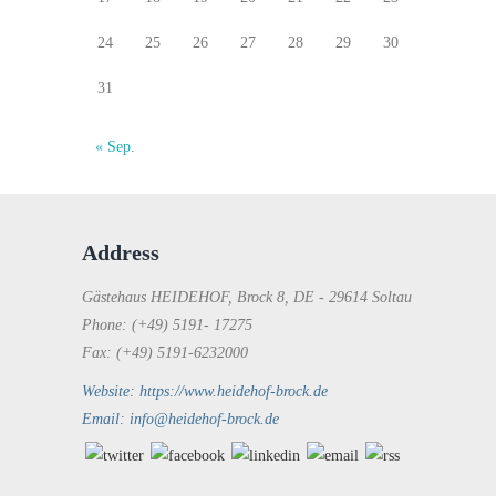
24
25
26
27
28
29
30
31
« Sep.
Address
Gästehaus HEIDEHOF, Brock 8, DE - 29614 Soltau
Phone: (+49) 5191- 17275
Fax: (+49) 5191-6232000
Website: https://www.heidehof-brock.de
Email: info@heidehof-brock.de