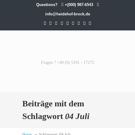
Questions?
+(000) 987-6543
info@heidehof-brock.de
Fragen ? +49 (0) 5191 - 17275
Beiträge mit dem
Schlagwort
04 Juli
→
Home
Schlagwort: 04 Juli