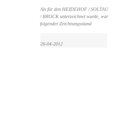
Als für den HEIDEHOF / SOLTAU
/ BROCK unterzeichnet wurde, war
folgender Zeichnungsstand
Sehen
Sie
26-04-2012
wie
der
Stand
heute
ist.
Bitte
werden
Sie
nicht
müde
und
Zeichne
Sie