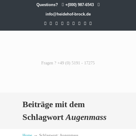
Questions?
+(000) 987-6543
info@heidehof-brock.de
Fragen ? +49 (0) 5191 - 17275
Beiträge mit dem
Schlagwort
Augenmass
→
Home
Schlagwort: Augenmass