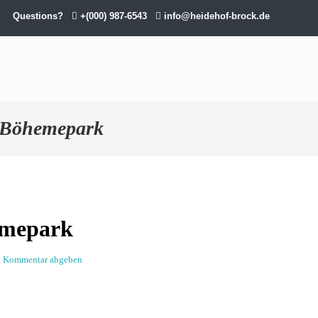
Questions?
+(000) 987-6543
info@heidehof-brock.de
Böhemepark
hmepark
n Kommentar abgeben