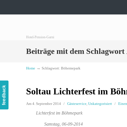
Hotel-Pension-Garni
Beiträge mit dem Schlagwort
→
Home
Schlagwort: Böhemepark
feedback
Soltau Lichterfest im Bö
Am 4. September 2014
/
Gästeservice
,
Unkategorisiert
/
Eine
Lichterfest im Böhmepark
Samstag, 06-09-2014