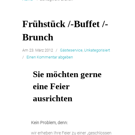
Frühstück /-Buffet /-
Brunch
Am 23. März 2012
/
Gästeservice
,
Unkategorisiert
/
Einen Kommentar abgeben
Sie möchten gerne
eine Feier
ausrichten
Kein Problem, denn:
wir erheben Ihre Feier zu einer „geschlossen