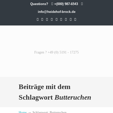
Questions?
+(000) 987-6543
info@heidehof-brock.de
Fragen ? +49 (0) 5191 - 17275
Beiträge mit dem
Schlagwort
Butteruchen
→
Home
Schlagwort: Butteruchen