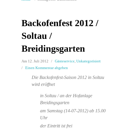
Backofenfest 2012 /
Soltau /
Breidingsgarten
Am 12. Juli 2012
/
Gästeservice
,
Unkategorisiert
/
Einen Kommentar abgeben
Die Backofenfest-Saison 2012 in Soltau
wird eröffnet
in Soltau / an der Hofanlage
Breidingsgarten
am Samstag (14-07-2012) ab 15.00
Uhr
der Eintritt ist frei