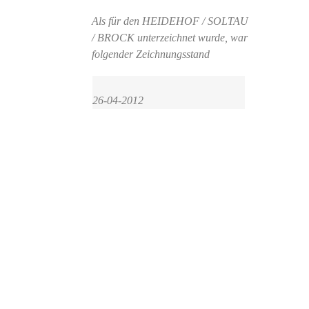
Als für den HEIDEHOF / SOLTAU
/ BROCK unterzeichnet wurde, war
folgender Zeichnungsstand
Sehen
Sie
26-04-2012
wie
der
Stand
heute
ist.
Bitte
werden
Sie
nicht
müde
und
Zeichne
Sie