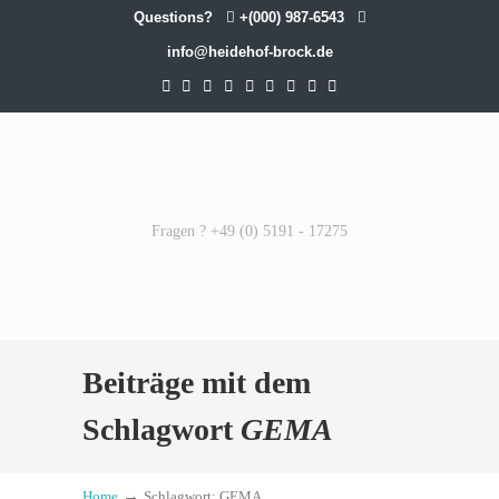
Questions?
+(000) 987-6543
info@heidehof-brock.de
Fragen ? +49 (0) 5191 - 17275
Beiträge mit dem
Schlagwort
GEMA
→
Home
Schlagwort: GEMA