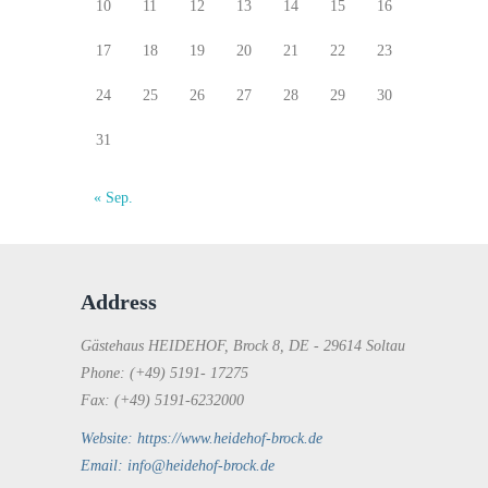
10
11
12
13
14
15
16
17
18
19
20
21
22
23
24
25
26
27
28
29
30
31
« Sep.
Address
Gästehaus HEIDEHOF, Brock 8, DE - 29614 Soltau
Phone: (+49) 5191- 17275
Fax: (+49) 5191-6232000
Website: https://www.heidehof-brock.de
Email: info@heidehof-brock.de