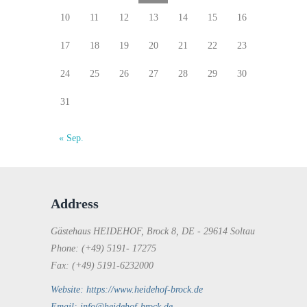
10
11
12
13
14
15
16
17
18
19
20
21
22
23
24
25
26
27
28
29
30
31
« Sep.
Address
Gästehaus HEIDEHOF, Brock 8, DE - 29614 Soltau
Phone: (+49) 5191- 17275
Fax: (+49) 5191-6232000
Website: https://www.heidehof-brock.de
Email: info@heidehof-brock.de