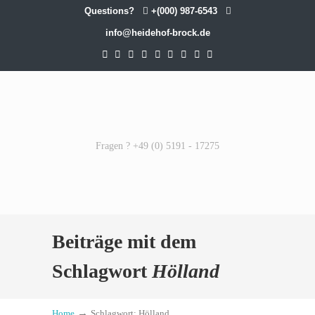
Questions?
+(000) 987-6543
info@heidehof-brock.de
Fragen ? +49 (0) 5191 - 17275
Beiträge mit dem
Schlagwort
Hölland
→
Home
Schlagwort: Hölland