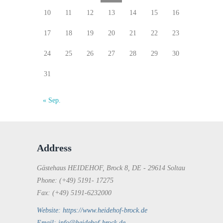
10
11
12
13
14
15
16
17
18
19
20
21
22
23
24
25
26
27
28
29
30
31
« Sep.
Address
Gästehaus HEIDEHOF, Brock 8, DE - 29614 Soltau
Phone: (+49) 5191- 17275
Fax: (+49) 5191-6232000
Website: https://www.heidehof-brock.de
Email: info@heidehof-brock.de