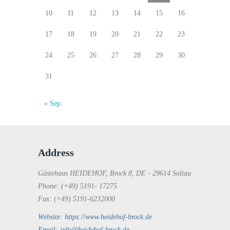
10
11
12
13
14
15
16
17
18
19
20
21
22
23
24
25
26
27
28
29
30
31
« Sep.
Address
Gästehaus HEIDEHOF, Brock 8, DE - 29614 Soltau
Phone: (+49) 5191- 17275
Fax: (+49) 5191-6232000
Website: https://www.heidehof-brock.de
Email: info@heidehof-brock.de