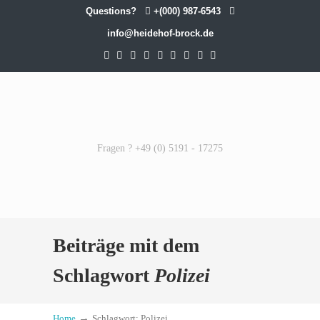
Questions?
+(000) 987-6543
info@heidehof-brock.de
Fragen ? +49 (0) 5191 - 17275
Beiträge mit dem
Schlagwort
Polizei
→
Home
Schlagwort: Polizei