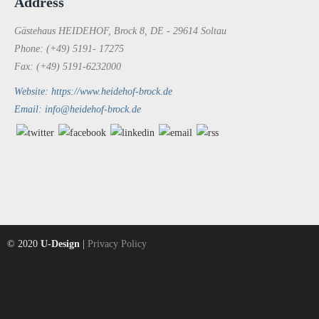
Address
Gästehaus HEIDEHOF, Brock 8, DE - 29614 Soltau
Phone: (+49) 5191- 17275
Fax: (+49) 5191-6232000
Website: https://www.heidehof-brock.de
Email: info@heidehof-brock.de
© 2020
U-Design
|
Privacy Policy