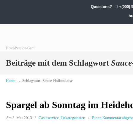
Questions?
+(000) 
br
Hotel-Pension-Garni
Beiträge mit dem Schlagwort
Sauce
→
Home
Schlagwort: Sauce-Hollondaise
Spargel ab Sonntag im Heideh
Am 3. Mai 2013
/
Gästeservice
,
Unkategorisiert
/
Einen Kommentar abgeb