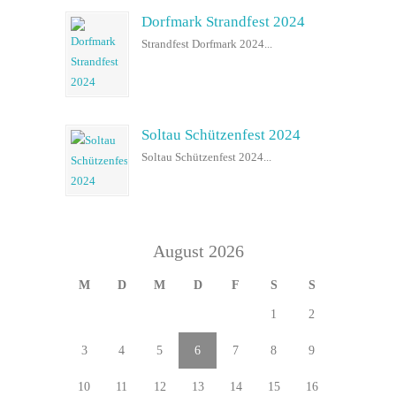
Dorfmark Strandfest 2024
Strandfest Dorfmark 2024...
Soltau Schützenfest 2024
Soltau Schützenfest 2024...
August 2026
M
D
M
D
F
S
S
1
2
3
4
5
6
7
8
9
10
11
12
13
14
15
16