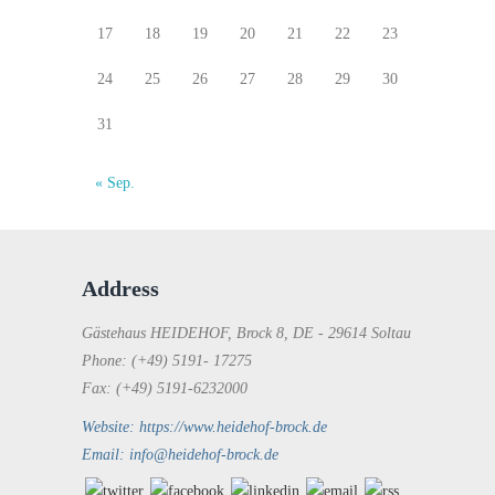
17
18
19
20
21
22
23
24
25
26
27
28
29
30
31
« Sep.
Address
Gästehaus HEIDEHOF, Brock 8, DE - 29614 Soltau
Phone: (+49) 5191- 17275
Fax: (+49) 5191-6232000
Website: https://www.heidehof-brock.de
Email: info@heidehof-brock.de