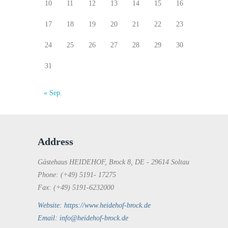
10
11
12
13
14
15
16
17
18
19
20
21
22
23
24
25
26
27
28
29
30
31
« Sep.
Address
Gästehaus HEIDEHOF, Brock 8, DE - 29614 Soltau
Phone: (+49) 5191- 17275
Fax: (+49) 5191-6232000
Website: https://www.heidehof-brock.de
Email: info@heidehof-brock.de