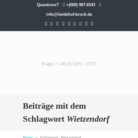
Questions?
+(000) 987-6543
info@heidehof-brock.de
Fragen ? +49 (0) 5191 - 17275
Beiträge mit dem
Schlagwort
Wietzendorf
→
Home
Schlagwort: Wietzendorf