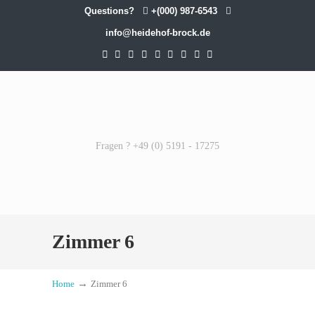
Questions?
+(000) 987-6543
info@heidehof-brock.de
Fragen ? +49 (0) 5191 - 17275
Zimmer 6
→
Home
Zimmer 6