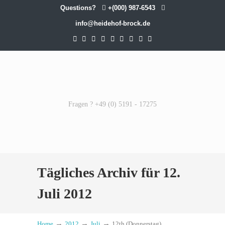
Questions?
+(000) 987-6543
info@heidehof-brock.de
Fragen ? +49 (0) 5191 - 17275
Tägliches Archiv für 12.
Juli 2012
→
→
→
Home
2012
Juli
12th (Donnerstag)