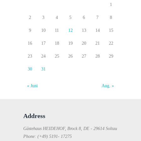
1
2
3
4
5
6
7
8
9
10
11
12
13
14
15
16
17
18
19
20
21
22
23
24
25
26
27
28
29
30
31
« Juni
Aug. »
Address
Gästehaus HEIDEHOF, Brock 8, DE - 29614 Soltau
Phone: (+49) 5191- 17275