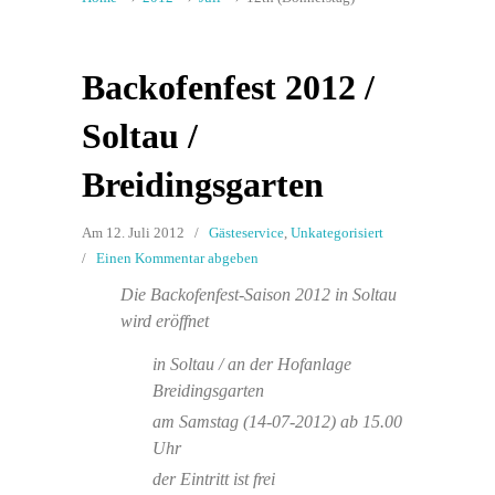
Backofenfest 2012 /
Soltau /
Breidingsgarten
Am 12. Juli 2012
/
Gästeservice
,
Unkategorisiert
/
Einen Kommentar abgeben
Die Backofenfest-Saison 2012 in Soltau
wird eröffnet
in Soltau / an der Hofanlage
Breidingsgarten
am Samstag (14-07-2012) ab 15.00
Uhr
der Eintritt ist frei