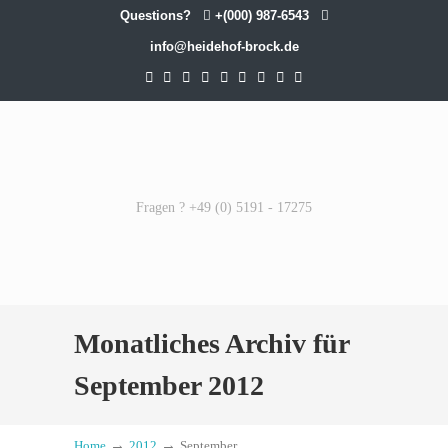
Questions?
+(000) 987-6543
info@heidehof-brock.de
Fragen ? +49 (0) 5191 - 17275
Monatliches Archiv für
September 2012
→
→
Home
2012
September