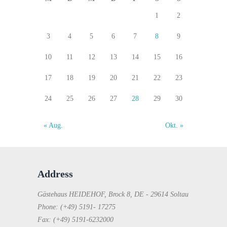
1
2
3
4
5
6
7
8
9
10
11
12
13
14
15
16
17
18
19
20
21
22
23
24
25
26
27
28
29
30
« Aug.
Okt. »
Address
Gästehaus HEIDEHOF, Brock 8, DE - 29614 Soltau
Phone: (+49) 5191- 17275
Fax: (+49) 5191-6232000