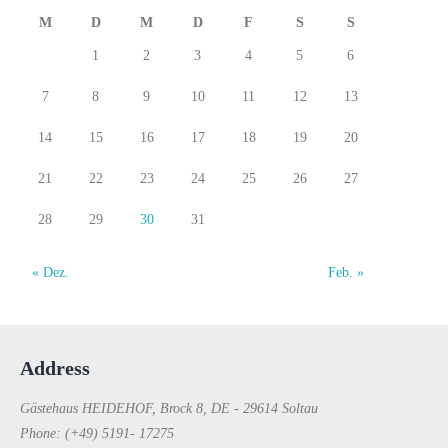
M
D
M
D
F
S
S
1
2
3
4
5
6
7
8
9
10
11
12
13
14
15
16
17
18
19
20
21
22
23
24
25
26
27
28
29
30
31
« Dez.
Feb. »
Address
Gästehaus HEIDEHOF, Brock 8, DE - 29614 Soltau
Phone: (+49) 5191- 17275