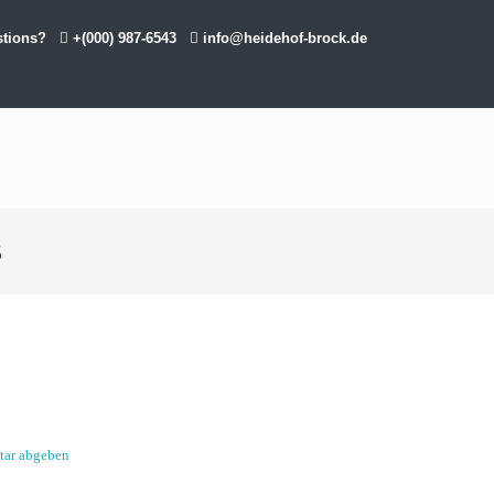
stions?
+(000) 987-6543
info@heidehof-brock.de
3
ar abgeben