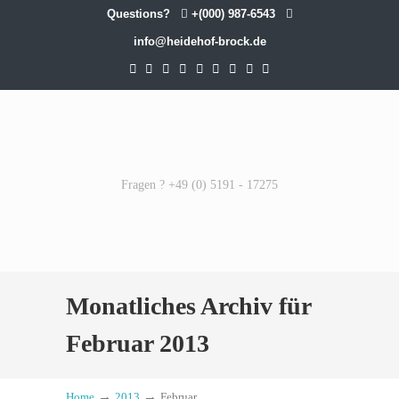
Questions?
+(000) 987-6543
info@heidehof-brock.de
Fragen ? +49 (0) 5191 - 17275
Monatliches Archiv für
Februar 2013
→
→
Home
2013
Februar