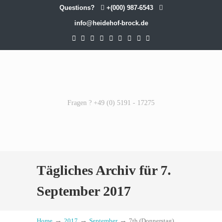
Questions?
+(000) 987-6543
info@heidehof-brock.de
Fragen ? +49 (0) 5191 - 17275
Tägliches Archiv für 7.
September 2017
→
→
→
Home
2017
September
7th (Donnerstag)