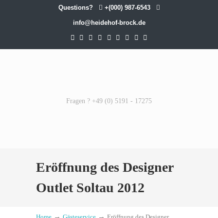
Questions?
+(000) 987-6543
info@heidehof-brock.de
Fragen ? +49 (0) 5191 - 17275
Eröffnung des Designer
Outlet Soltau 2012
→
→
Home
Gästeservice
Eröffnung des Designer