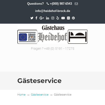
Questions?
+(000) 987-6543
info@heidehof-brock.de
Fragen ? +49 (0) 5191 - 17275
Gästeservice
→
→
Home
Gästeservice
Gästeservice