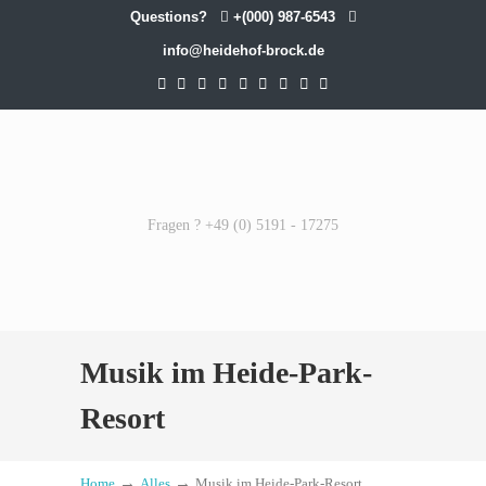
Questions?
+(000) 987-6543
info@heidehof-brock.de
Fragen ? +49 (0) 5191 - 17275
Musik im Heide-Park-
Resort
→
→
Home
Alles
Musik im Heide-Park-Resort