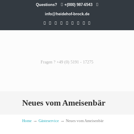
Questions?
+(000) 987-6543
info@heidehof-brock.de
Fragen ? +49 (0) 5191 - 17275
Neues vom Ameisenbär
→
→
Home
Gästeservice
Neues vom Ameisenbär