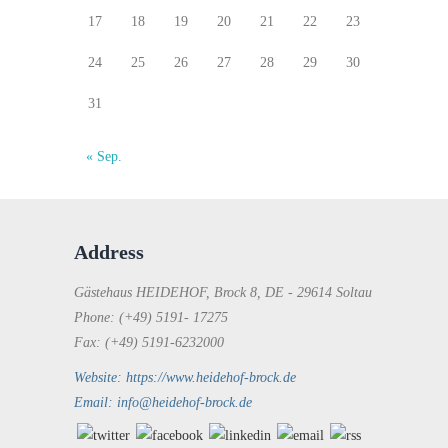
17
18
19
20
21
22
23
24
25
26
27
28
29
30
31
« Sep.
Address
Gästehaus HEIDEHOF, Brock 8, DE - 29614 Soltau
Phone: (+49) 5191- 17275
Fax: (+49) 5191-6232000
Website: https://www.heidehof-brock.de
Email: info@heidehof-brock.de