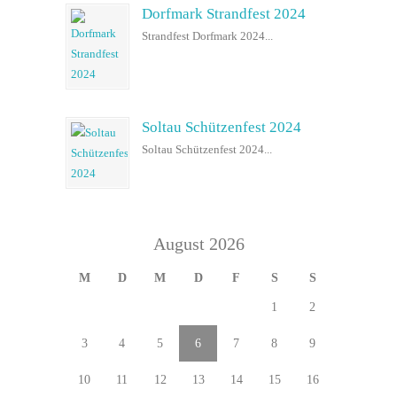
Dorfmark Strandfest 2024
Strandfest Dorfmark 2024...
Soltau Schützenfest 2024
Soltau Schützenfest 2024...
August 2026
M
D
M
D
F
S
S
1
2
3
4
5
6
7
8
9
10
11
12
13
14
15
16