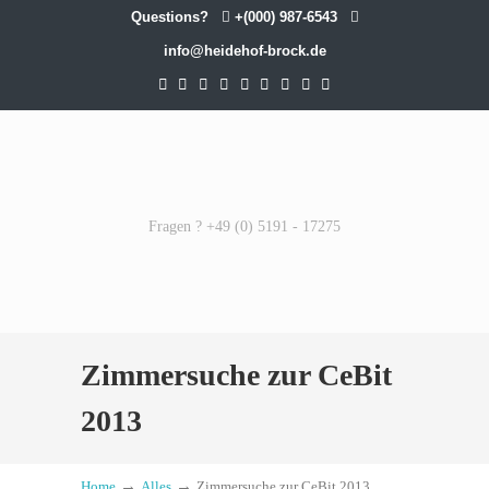
Questions?
+(000) 987-6543
info@heidehof-brock.de
Fragen ? +49 (0) 5191 - 17275
Zimmersuche zur CeBit
2013
→
→
Home
Alles
Zimmersuche zur CeBit 2013