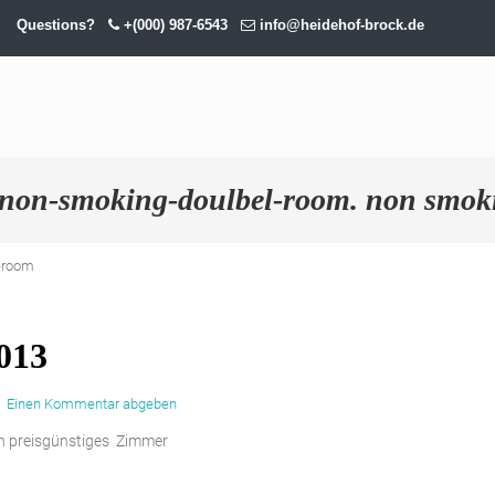
Questions?
+(000) 987-6543
info@heidehof-brock.de
non-smoking-doulbel-room. non smok
-room
013
/
Einen Kommentar abgeben
in preisgünstiges Zimmer