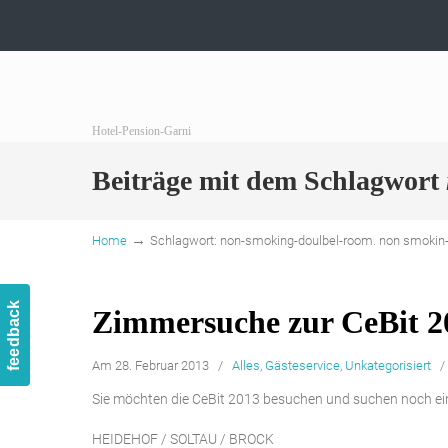
Hotel-Pension-Garni
Beiträge mit dem Schlagwort
→
Home
Schlagwort: non-smoking-doulbel-room. non smokin
feedback
Zimmersuche zur CeBit 2
Am 28. Februar 2013
/
Alles
,
Gästeservice
,
Unkategorisiert
Sie möchten die CeBit 2013 besuchen und suchen noch e
HEIDEHOF / SOLTAU / BROCK