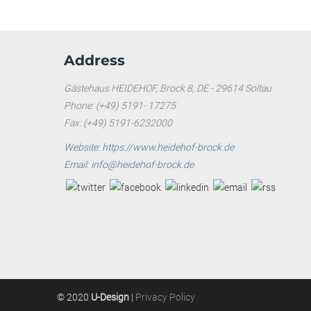
Address
Gästehaus HEIDEHOF, Brock 8, DE - 29614 Soltau
Phone: (+49) 5191- 17275
Fax: (+49) 5191-6232000
Website: https://www.heidehof-brock.de
Email: info@heidehof-brock.de
© 2020
U-Design
|
Privacy Policy