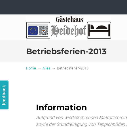
Hotel-Pension-Garni
Betriebsferien-2013
→
→
Home
Alles
Betriebsferien-2013
feedback
Information
Aufgrund von wiederkehrenden Matratzenrein
sowie der Grundreinigung von Teppichböden 