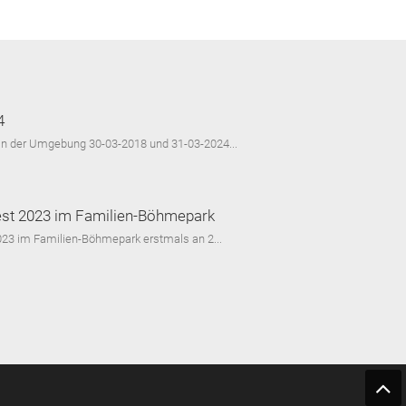
4
in der Umgebung 30-03-2018 und 31-03-2024...
fest 2023 im Familien-Böhmepark
2023 im Familien-Böhmepark erstmals an 2...