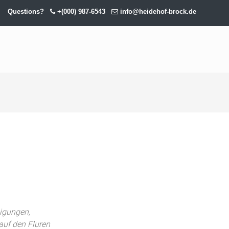
Questions?
+(000) 987-6543
info@heidehof-brock.de
igungen,
auf den Fluren